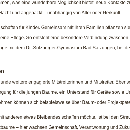
men, was eine wunderbare Möglichkeit bietet, neue Kontakte zu
lacht und angepackt – unabhängig von Alter oder Herkunft.
schaften für Kinder. Gemeinsam mit ihren Familien pflanzen si
ne Pflege. So entsteht eine besondere Verbindung zwischen Me
tage mit dem Dr.-Sulzberger-Gymnasium Bad Salzungen, bei d
en
unde weitere engagierte Mitstreiterinnen und Mitstreiter. Ebenso
ung für die jungen Bäume, ein Unterstand für Geräte sowie Unt
ehmen können sich beispielsweise über Baum- oder Projektpate
t anderen etwas Bleibendes schaffen möchte, ist bei den Streu
tbäume – hier wachsen Gemeinschaft, Verantwortung und Zukun