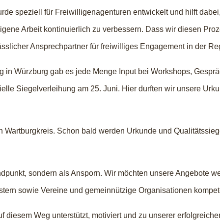
 speziell für Freiwilligenagenturen entwickelt und hilft dabei
gene Arbeit kontinuierlich zu verbessern. Dass wir diesen Pro
ässlicher Ansprechpartner für freiwilliges Engagement in der Re
ng in Würzburg gab es jede Menge Input bei Workshops, Gesp
elle Siegelverleihung am 25. Juni. Hier durften wir unsere Urk
en Wartburgkreis. Schon bald werden Urkunde und Qualitätssieg
ndpunkt, sondern als Ansporn. Wir möchten unsere Angebote w
stern sowie Vereine und gemeinnützige Organisationen kompete
f diesem Weg unterstützt, motiviert und zu unserer erfolgreichen 