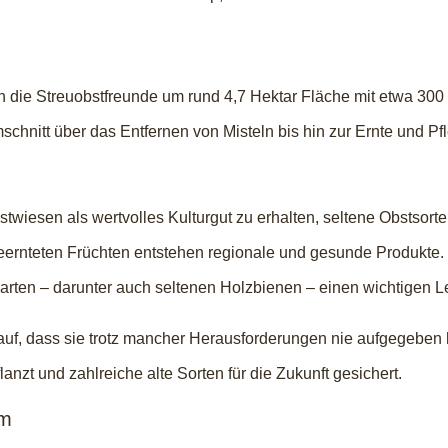
ch die Streuobstfreunde um rund 4,7 Hektar Fläche mit etwa 3
schnitt über das Entfernen von Misteln bis hin zur Ernte und P
uobstwiesen als wertvolles Kulturgut zu erhalten, seltene Obsts
ernteten Früchten entstehen regionale und gesunde Produkte. G
narten – darunter auch seltenen Holzbienen – einen wichtigen 
rauf, dass sie trotz mancher Herausforderungen nie aufgegebe
nzt und zahlreiche alte Sorten für die Zukunft gesichert.
um