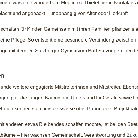
men, was eine wunderbare Möglichkeit bietet, neue Kontakte zu
lacht und angepackt – unabhängig von Alter oder Herkunft.
schaften für Kinder. Gemeinsam mit ihren Familien pflanzen si
ne Pflege. So entsteht eine besondere Verbindung zwischen Me
tage mit dem Dr.-Sulzberger-Gymnasium Bad Salzungen, bei d
en
unde weitere engagierte Mitstreiterinnen und Mitstreiter. Ebenso
ung für die jungen Bäume, ein Unterstand für Geräte sowie Unt
ehmen können sich beispielsweise über Baum- oder Projektpate
t anderen etwas Bleibendes schaffen möchte, ist bei den Streu
tbäume – hier wachsen Gemeinschaft, Verantwortung und Zukun