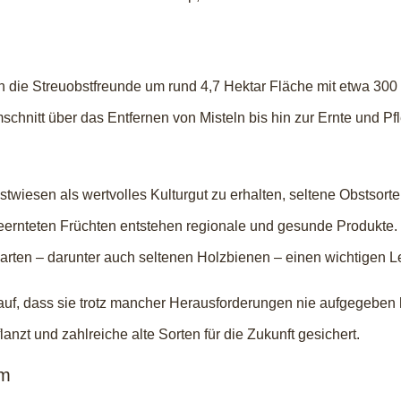
ch die Streuobstfreunde um rund 4,7 Hektar Fläche mit etwa 3
schnitt über das Entfernen von Misteln bis hin zur Ernte und P
uobstwiesen als wertvolles Kulturgut zu erhalten, seltene Obsts
ernteten Früchten entstehen regionale und gesunde Produkte. G
narten – darunter auch seltenen Holzbienen – einen wichtigen 
rauf, dass sie trotz mancher Herausforderungen nie aufgegebe
nzt und zahlreiche alte Sorten für die Zukunft gesichert.
um