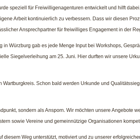
 speziell für Freiwilligenagenturen entwickelt und hilft dabei
gene Arbeit kontinuierlich zu verbessern. Dass wir diesen Pro
ässlicher Ansprechpartner für freiwilliges Engagement in der Re
ng in Würzburg gab es jede Menge Input bei Workshops, Gesp
elle Siegelverleihung am 25. Juni. Hier durften wir unsere Urk
en Wartburgkreis. Schon bald werden Urkunde und Qualitätssieg
ndpunkt, sondern als Ansporn. Wir möchten unsere Angebote w
stern sowie Vereine und gemeinnützige Organisationen kompete
f diesem Weg unterstützt, motiviert und zu unserer erfolgreichen 