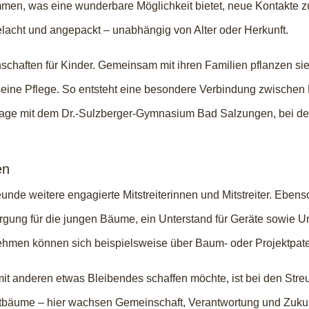
men, was eine wunderbare Möglichkeit bietet, neue Kontakte zu
lacht und angepackt – unabhängig von Alter oder Herkunft.
schaften für Kinder. Gemeinsam mit ihren Familien pflanzen si
ne Pflege. So entsteht eine besondere Verbindung zwischen Me
tage mit dem Dr.-Sulzberger-Gymnasium Bad Salzungen, bei d
en
unde weitere engagierte Mitstreiterinnen und Mitstreiter. Ebenso
ung für die jungen Bäume, ein Unterstand für Geräte sowie Unt
ehmen können sich beispielsweise über Baum- oder Projektpate
t anderen etwas Bleibendes schaffen möchte, ist bei den Streu
tbäume – hier wachsen Gemeinschaft, Verantwortung und Zukun