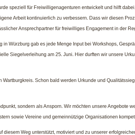
 speziell für Freiwilligenagenturen entwickelt und hilft dabei
gene Arbeit kontinuierlich zu verbessern. Dass wir diesen Pro
ässlicher Ansprechpartner für freiwilliges Engagement in der Re
ng in Würzburg gab es jede Menge Input bei Workshops, Gesp
elle Siegelverleihung am 25. Juni. Hier durften wir unsere Urk
en Wartburgkreis. Schon bald werden Urkunde und Qualitätssieg
ndpunkt, sondern als Ansporn. Wir möchten unsere Angebote w
stern sowie Vereine und gemeinnützige Organisationen kompete
f diesem Weg unterstützt, motiviert und zu unserer erfolgreichen 