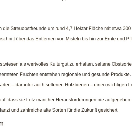
ch die Streuobstfreunde um rund 4,7 Hektar Fläche mit etwa 3
schnitt über das Entfernen von Misteln bis hin zur Ernte und P
uobstwiesen als wertvolles Kulturgut zu erhalten, seltene Obsts
ernteten Früchten entstehen regionale und gesunde Produkte. G
narten – darunter auch seltenen Holzbienen – einen wichtigen 
rauf, dass sie trotz mancher Herausforderungen nie aufgegebe
nzt und zahlreiche alte Sorten für die Zukunft gesichert.
um