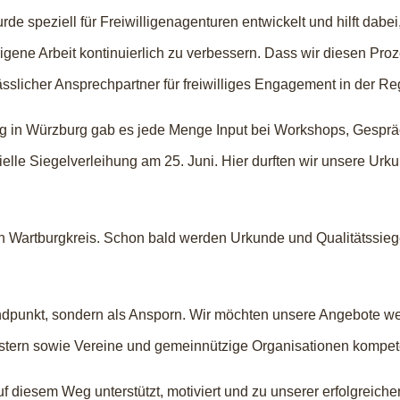
 speziell für Freiwilligenagenturen entwickelt und hilft dabei
gene Arbeit kontinuierlich zu verbessern. Dass wir diesen Pro
ässlicher Ansprechpartner für freiwilliges Engagement in der Re
ng in Würzburg gab es jede Menge Input bei Workshops, Gesp
elle Siegelverleihung am 25. Juni. Hier durften wir unsere Urk
en Wartburgkreis. Schon bald werden Urkunde und Qualitätssieg
ndpunkt, sondern als Ansporn. Wir möchten unsere Angebote w
stern sowie Vereine und gemeinnützige Organisationen kompete
f diesem Weg unterstützt, motiviert und zu unserer erfolgreichen 