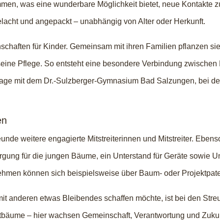
men, was eine wunderbare Möglichkeit bietet, neue Kontakte zu
lacht und angepackt – unabhängig von Alter oder Herkunft.
schaften für Kinder. Gemeinsam mit ihren Familien pflanzen si
ne Pflege. So entsteht eine besondere Verbindung zwischen Me
tage mit dem Dr.-Sulzberger-Gymnasium Bad Salzungen, bei d
en
unde weitere engagierte Mitstreiterinnen und Mitstreiter. Ebenso
ung für die jungen Bäume, ein Unterstand für Geräte sowie Unt
ehmen können sich beispielsweise über Baum- oder Projektpate
t anderen etwas Bleibendes schaffen möchte, ist bei den Streu
tbäume – hier wachsen Gemeinschaft, Verantwortung und Zukun