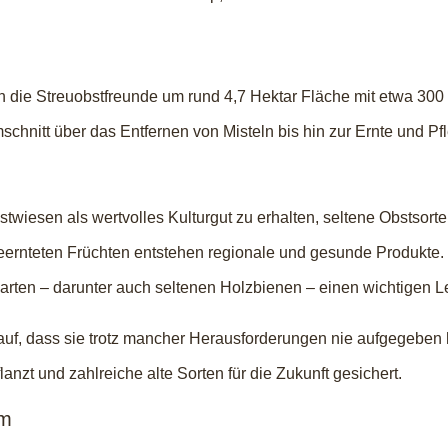
ch die Streuobstfreunde um rund 4,7 Hektar Fläche mit etwa 3
schnitt über das Entfernen von Misteln bis hin zur Ernte und P
uobstwiesen als wertvolles Kulturgut zu erhalten, seltene Obsts
ernteten Früchten entstehen regionale und gesunde Produkte. G
narten – darunter auch seltenen Holzbienen – einen wichtigen 
rauf, dass sie trotz mancher Herausforderungen nie aufgegebe
nzt und zahlreiche alte Sorten für die Zukunft gesichert.
um