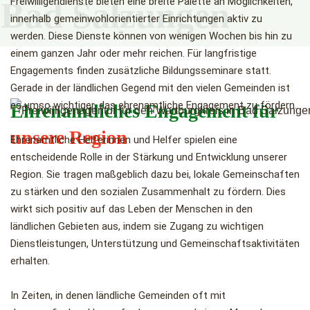
Freiwilligendienste bieten eine breite Palette an Möglichkeiten,
Bad Salzungen
innerhalb gemeinwohlorientierter Einrichtungen aktiv zu
werden. Diese Dienste können von wenigen Wochen bis hin zu
einem ganzen Jahr oder mehr reichen. Für langfristige
Engagements finden zusätzliche Bildungsseminare statt.
Gerade in der ländlichen Gegend mit den vielen Gemeinden ist
es umso wichtiger, das ehrenamtliche Engagement zu fördern.
Ehrenamtliches Engagement für
unsere Region
Ehrenamtliche Helferinnen und Helfer spielen eine
entscheidende Rolle in der Stärkung und Entwicklung unserer
Region. Sie tragen maßgeblich dazu bei, lokale Gemeinschaften
zu stärken und den sozialen Zusammenhalt zu fördern. Dies
wirkt sich positiv auf das Leben der Menschen in den
ländlichen Gebieten aus, indem sie Zugang zu wichtigen
Dienstleistungen, Unterstützung und Gemeinschaftsaktivitäten
erhalten.
In Zeiten, in denen ländliche Gemeinden oft mit